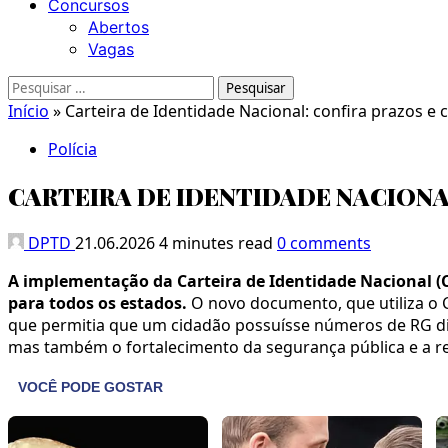
Concursos
Abertos
Vagas
Pesquisar
por:
Início
»
Carteira de Identidade Nacional: confira prazos e
Polícia
CARTEIRA DE IDENTIDADE NACION
DPTD
21.06.2026
4 minutes read
0 comments
A implementação da Carteira de Identidade Nacional (C
para todos os estados.
O novo documento, que utiliza o C
que permitia que um cidadão possuísse números de RG dif
mas também o fortalecimento da segurança pública e a r