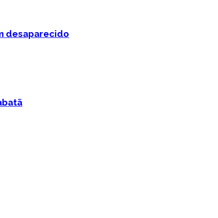
em desaparecido
abatã