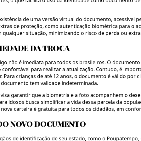
es, o que facilita o uso da identidade como documento de
istência de uma versão virtual do documento, acessível pel
xtras de proteção, como autenticação biométrica para o aces
 qualquer situação, minimizando o risco de perda ou extra
RIEDADE DA TROCA
go não é imediata para todos os brasileiros. O documento 
confortável para realizar a atualização. Contudo, é import
ar. Para crianças de até 12 anos, o documento é válido por c
o documento tem validade indeterminada.
s visa garantir que a biometria e a foto acompanhem o dese
para idosos busca simplificar a vida dessa parcela da popu
 nova carteira é gratuita para todos os cidadãos, em confo
 DO NOVO DOCUMENTO
rgãos de identificação de seu estado, como o Poupatempo, 