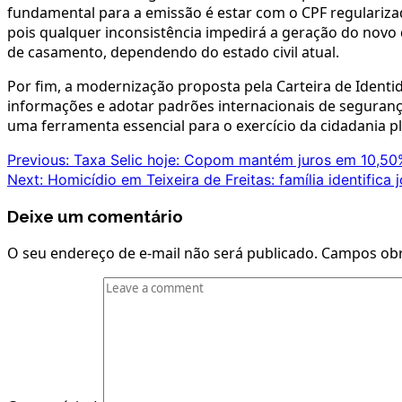
fundamental para a emissão é estar com o CPF regularizad
pois qualquer inconsistência impedirá a geração do nov
de casamento, dependendo do estado civil atual.
Por fim, a modernização proposta pela Carteira de Identi
informações e adotar padrões internacionais de segurança,
uma ferramenta essencial para o exercício da cidadania p
POST
Previous:
Taxa Selic hoje: Copom mantém juros em 10,5
Next:
Homicídio em Teixeira de Freitas: família identifica
NAVIGATION
Deixe um comentário
O seu endereço de e-mail não será publicado.
Campos obr