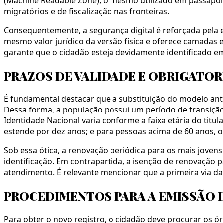
(Machine Readable Zone), o mesmo utilizado em passaport
migratórios e de fiscalização nas fronteiras.
Consequentemente, a segurança digital é reforçada pela ex
mesmo valor jurídico da versão física e oferece camadas e
garante que o cidadão esteja devidamente identificado em
PRAZOS DE VALIDADE E OBRIGATO
É fundamental destacar que a substituição do modelo anti
Dessa forma, a população possui um período de transição 
Identidade Nacional varia conforme a faixa etária do titul
estende por dez anos; e para pessoas acima de 60 anos, 
Sob essa ótica, a renovação periódica para os mais joven
identificação. Em contrapartida, a isenção de renovação 
atendimento. É relevante mencionar que a primeira via da
PROCEDIMENTOS PARA A EMISSÃO
Para obter o novo registro, o cidadão deve procurar os ó