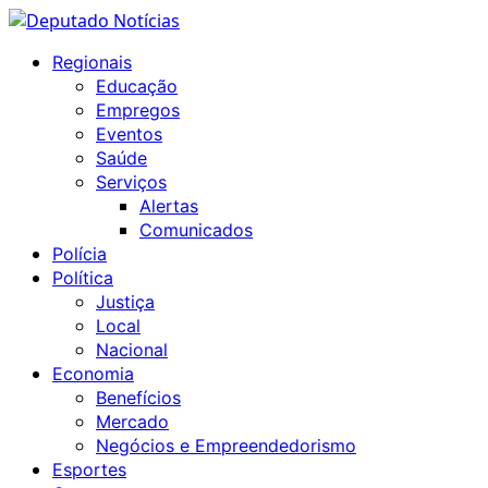
Skip
to
Primary
Regionais
content
Menu
Educação
Empregos
Eventos
Saúde
Serviços
Alertas
Comunicados
Polícia
Política
Justiça
Local
Nacional
Economia
Benefícios
Mercado
Negócios e Empreendedorismo
Esportes